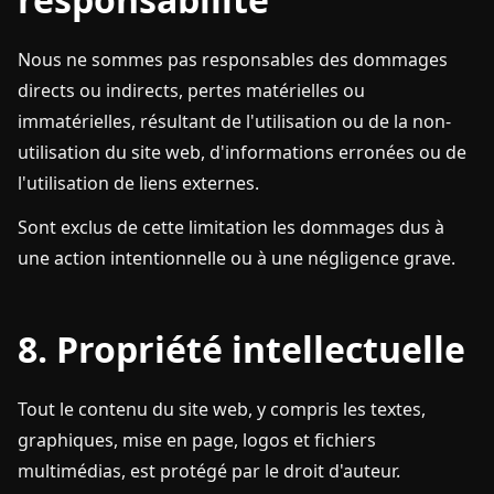
Nous ne sommes pas responsables des dommages
directs ou indirects, pertes matérielles ou
immatérielles, résultant de l'utilisation ou de la non-
utilisation du site web, d'informations erronées ou de
l'utilisation de liens externes.
Sont exclus de cette limitation les dommages dus à
une action intentionnelle ou à une négligence grave.
8. Propriété intellectuelle
Tout le contenu du site web, y compris les textes,
graphiques, mise en page, logos et fichiers
multimédias, est protégé par le droit d'auteur.