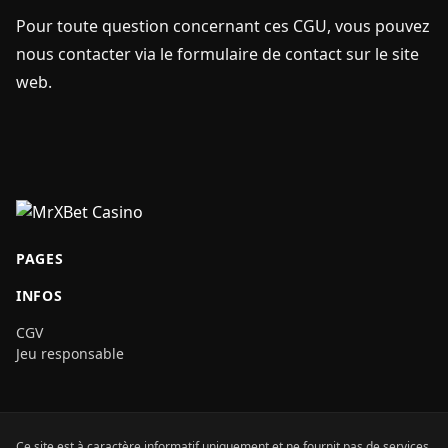
Pour toute question concernant ces CGU, vous pouvez
nous contacter via le formulaire de contact sur le site
web.
PAGES
INFOS
CGV
Jeu responsable
Ce site est à caractère informatif uniquement et ne fournit pas de services