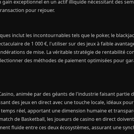
n gain exceptionnel en un actif illiquide nécessitant des se
ransaction pour rejouer.
iques inclut les incontournables tels que le poker, le blackja
aculaire de 1 000 €, l'utiliser sur des jeux à faible avant
rations de mise. La véritable stratégie de rentabilité c
sélectionner des méthodes de paiement optimisées pour gara
asino, animée par des géants de l'industrie faisant partie d
ssant des jeux en direct avec une touche locale, idéaux pou
n temps réel, apportant une dimension humaine et transpar
match de Basketball, les joueurs de casino en direct doiven
ement fluide entre ces deux écosystèmes, assurant une sync