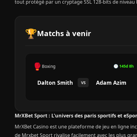
tout protégé par un cryptage SSL 128-bits de niveau 
🏆
Matchs à venir
🥊
Boxing
🕐 145d 8h
Dalton Smith
Adam Azim
VS
MrXBet Sport : L'univers des paris sportifs et eSpo
MrXBet Casino est une plateforme de jeu en ligne inc
de Mrxbet Sport rivalise facilement avec les plus gra