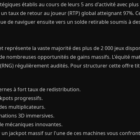
tégiques établis au cours de leurs 5 ans d'activité avec pl
n taux de retour au joueur (RTP) global atteignant 97%. Cep
e de naviguer ensuite vers un solde retirable soumis à des c
t représente la vaste majorité des plus de 2 000 jeux dispo
ant de nombreuses opportunités de gains massifs. L'équité
RNG) régulièrement audités. Pour structurer cette offre tit
nes à fort taux de redistribution.
kpots progressifs.
 des multiplicateurs.
mations 3D immersives.
t de mécaniques innovantes.
her un jackpot massif sur l'une de ces machines vous conf