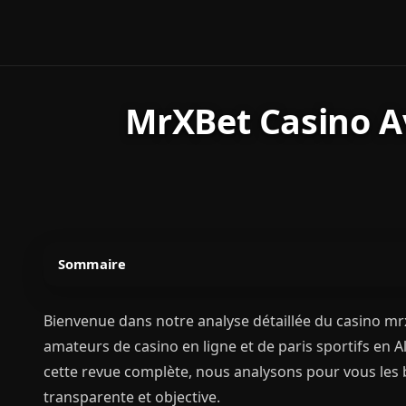
MrXBet Casino Av
Sommaire
Bienvenue dans notre analyse détaillée du casino m
amateurs de casino en ligne et de paris sportifs en 
cette revue complète, nous analysons pour vous les bon
transparente et objective.