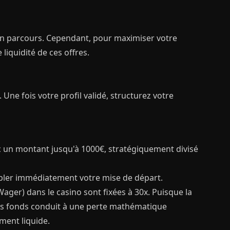
n parcours. Cependant, pour maximiser votre
liquidité de ces offres.
Une fois votre profil validé, structurez votre
 un montant jusqu'à 1000€, stratégiquement divisé
oubler immédiatement votre mise de départ.
Wager) dans le casino sont fixées à 30x. Puisque la
ces fonds conduit à une perte mathématique
ement liquide.