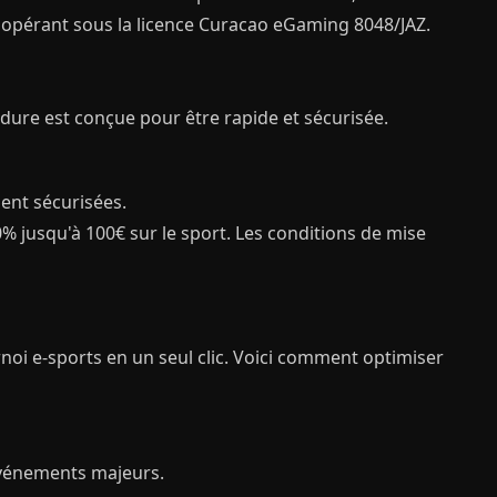
 opérant sous la licence Curacao eGaming 8048/JAZ.
dure est conçue pour être rapide et sécurisée.
ent sécurisées.
0% jusqu'à 100€ sur le sport. Les conditions de mise
noi e-sports en un seul clic. Voici comment optimiser
événements majeurs.