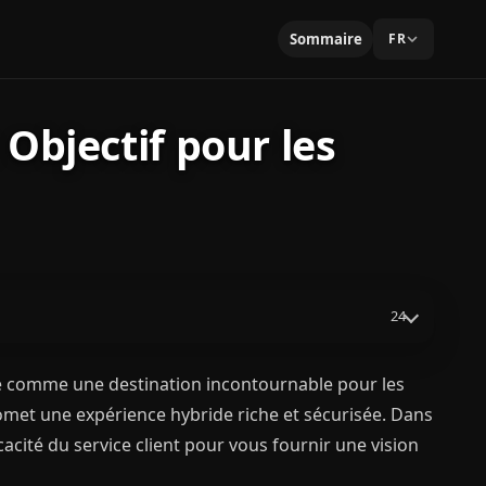
Sommaire
FR
Objectif pour les
24
ée comme une destination incontournable pour les
romet une expérience hybride riche et sécurisée. Dans
cacité du service client pour vous fournir une vision