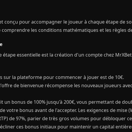
t conçu pour accompagner le joueur à chaque étape de so
l de comprendre les conditions mathématiques et les règles de 
e
étape essentielle est la création d'un compte chez MrXBet. 
is sur la plateforme pour commencer à jouer est de 10€.
l'offre de bienvenue récompense les nouveaux joueurs avec
reçoit un bonus de 100% jusqu'à 200€, vous permettant de d
 de votre bonus avant de l'accepter. Les exigences de mise (
 (RTP) de 97%, parier de très gros volumes pour débloquer 
décliner ces bonus initiaux pour maintenir un capital entièr