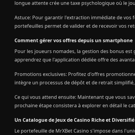
longue attente crée une taxe psychologique où le jou
Astuce: Pour garantir l'extraction immédiate de vos f
portefeuilles permet de valider et de recevoir vos re
Comment gérer vos offres depuis un smartphone
Pour les joueurs nomades, la gestion des bonus est 
apprendrez que l'application dédiée offre des avant
Promotions exclusives: Profitez d'offres promotionnel
intègre un processus de dépôt et de retrait simplifi
Ce qui vous attend ensuite: Maintenant que vous sav
prochaine étape consistera à explorer en détail le ca
Un Catalogue de Jeux de Casino Riche et Diversifié
Le portefeuille de MrXBet Casino s'impose dans l'uni