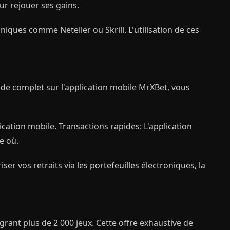
ur rejouer ses gains.
niques comme Neteller ou Skrill. L'utilisation de ces
de complet sur l'application mobile MrXBet, vous
cation mobile. Transactions rapides: L'application
e où.
vos retraits via les portefeuilles électroniques, la
rant plus de 2 000 jeux. Cette offre exhaustive de